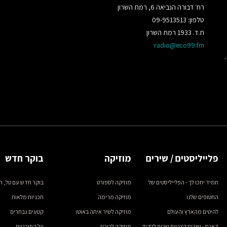
רח׳ דבורה הנביאה 6, רמת השרון
טלפון: 09-9513513
ת.ד. 1933 רמת השרון
radio@eco99.fm
פלייליסטים / שירים
מוזיקה
בוקר חדש
תמיד יחכו לך - הפלייליסטים של
מוזיקה לספורט
בוקר חדש עם טל, ת
החטופים שלנו
מוזיקה מרימה
תכניות מלאות
להיטים מהארץ והעולם
מוזיקה לשיר איתה באוטו
קטעים נבחרים
דאנס - שירים קצביים שכיף לרקוד
מוזיקה לריכוז
על התוכניות