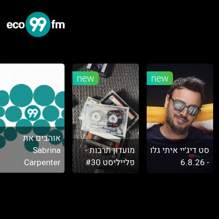
new
new
אוהבים את
סט דיג׳יי איתי גלו
מועדון תרבות -
Sabrina
- 6.8.26
פלייליסט #30
Carpenter