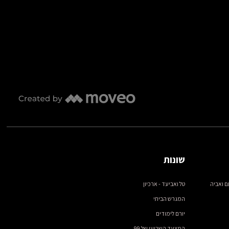
שונות
ם ואביה
טל ואביעד - ארכיון
המגרש הביתי
יורם לימודים
המצעד השבועי של 99