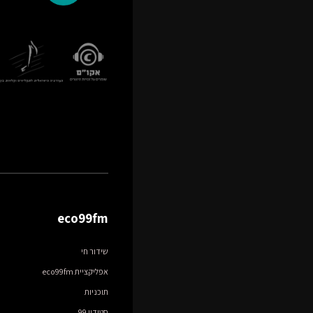
eco99fm
שידור חי
אפליקציית eco99fm
תוכניות
סטודיו 99