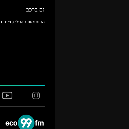
גם ברכב
השתמשו באפליקציית eco99fm גם בנסיעה - בכל מקום בארץ ובעולם. האזינו לשידור החי, לתכניות האהובות ולפלייליסטים שהעורכים שלנו ערכו בשבילכם.